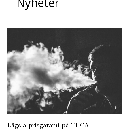
Nyheter
Lägsta
prisgaranti
på
THCA
Lägsta prisgaranti på THCA