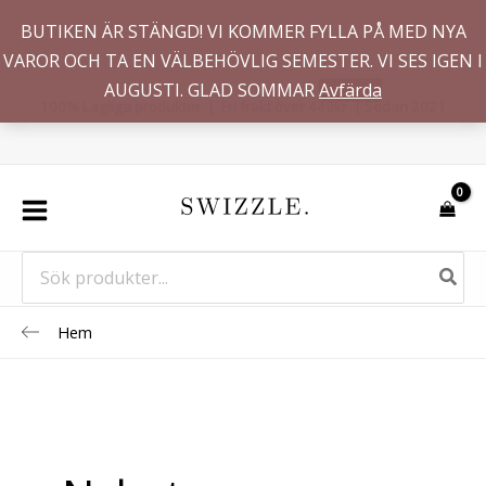
Hoppa
BUTIKEN ÄR STÄNGD! VI KOMMER FYLLA PÅ MED NYA
till
VAROR OCH TA EN VÄLBEHÖVLIG SEMESTER. VI SES IGEN I
innehåll
AUGUSTI. GLAD SOMMAR
Avfärda
100% Lagliga produkter | Fri frakt över 449kr | Sedan 2021
Search
for:
Hem