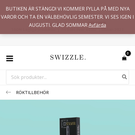
Hoppa
BUTIKEN ÄR STÄNGD! VI KOMMER FYLLA PÅ MED NYA
till
VAROR OCH TA EN VÄLBEHÖVLIG SEMESTER. VI SES IGEN I
innehåll
AUGUSTI. GLAD SOMMAR
Avfärda
100% Lagliga produkter | Fri frakt över 449kr | Sedan 2021
Search
for:
RÖKTILLBEHÖR