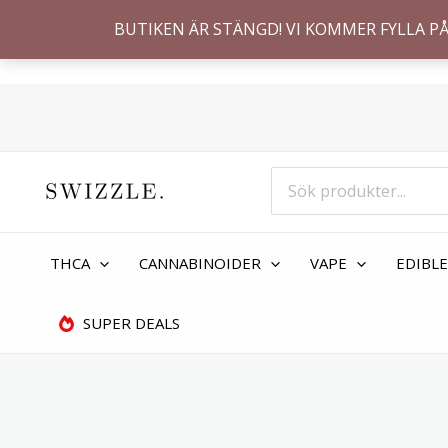
Hoppa
BUTIKEN ÄR STÄNGD! VI KOMMER FYLLA PÅ
till
innehåll
Search
for:
THCA
CANNABINOIDER
VAPE
EDIBLE
SUPER DEALS