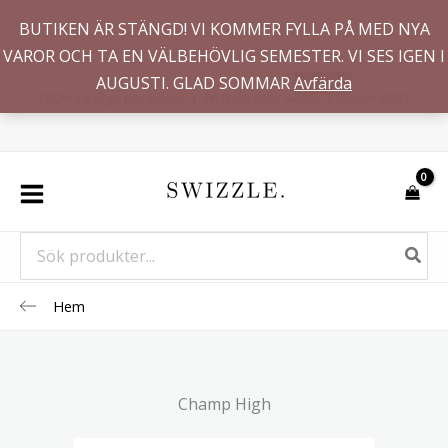
Hoppa
BUTIKEN ÄR STÄNGD! VI KOMMER FYLLA PÅ MED NYA
till
VAROR OCH TA EN VÄLBEHÖVLIG SEMESTER. VI SES IGEN I
innehåll
AUGUSTI. GLAD SOMMAR
Avfärda
100% Lagliga produkter | Fri frakt över 449kr | Sedan 2021
Search
for:
Hem
Champ High