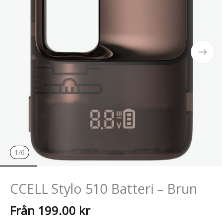
-
Brun
mängd
1
/6
CCELL Stylo 510 Batteri – Brun
Från
199.00
kr