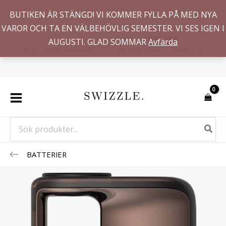
Hoppa
BUTIKEN ÄR STÄNGD! VI KOMMER FYLLA PÅ MED NYA
till
VAROR OCH TA EN VÄLBEHÖVLIG SEMESTER. VI SES IGEN I
innehåll
AUGUSTI. GLAD SOMMAR
Avfärda
100% Lagliga produkter | Fri frakt över 449kr | Sedan 2021
Search
for:
BATTERIER
CCELL
Stylo
510
Batteri