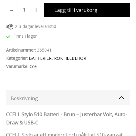
-
+
Lägg till i varukorg
2-3 dagar leveranstid
Finns i lager
Artikelnummer:
365041
Kategorier:
BATTERIER
,
RÖKTILLBEHÖR
Varumärke:
Ccell
Beskrivning
CCELL Stylo 510 Batteri - Brun – Justerbar Volt, Auto-
Draw & USB‑C
CCELL Stylo är ett modernt och pålitligt 510‑gängat